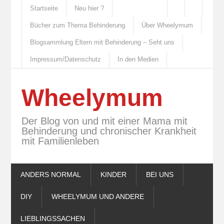
Startseite
Neu hier ?
Bücher zum Thema Behinderung
Über Wheelymum
Blogsammlung Eltern mit Behinderung – Seht uns
Impressum/Datenschutz
In den Medien
Wheelymum
Der Blog von und mit einer Mama mit
Behinderung und chronischer Krankheit
mit Familienleben
ANDERS NORMAL
KINDER
BEI UNS
DIY
WHEELYMUM UND ANDERE
LIEBLINGSSACHEN