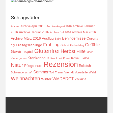
Schlagwörter
Archive April 2016
Archive Februar
Advent
Archive August 2016
Archive Januar 2016
2016
Archive Mai 2016
Archive Juli 2016
Behindernisse
Ausflug
Corona
Archive März 2016
Baby
Frühling
Gefühle
Freitagslieblinge
diy
Geburt
Geburtstag
Glutenfrei
Herbst
Hilfe
Gewinnspiel
Ideen
Krankenhaus
Kösel
Liebe
Kindergarten
Krankheit
Kunst
Rezension
Natur
Pflege
Rollstuhl
Politik
Sommer
Vielfalt
Vorurteile
Wald
Schwangerschaft
Tod
Trauer
Weihnachten
WMDEDGT
Winter
Zöliakie