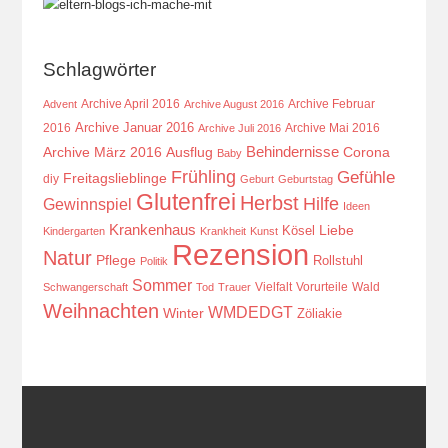
Schlagwörter
Archive April 2016
Archive Februar
Advent
Archive August 2016
Archive Januar 2016
2016
Archive Mai 2016
Archive Juli 2016
Behindernisse
Ausflug
Corona
Archive März 2016
Baby
Frühling
Gefühle
Freitagslieblinge
diy
Geburt
Geburtstag
Glutenfrei
Herbst
Hilfe
Gewinnspiel
Ideen
Krankenhaus
Kösel
Liebe
Kindergarten
Krankheit
Kunst
Rezension
Natur
Pflege
Rollstuhl
Politik
Sommer
Vielfalt
Vorurteile
Wald
Schwangerschaft
Tod
Trauer
Weihnachten
WMDEDGT
Winter
Zöliakie