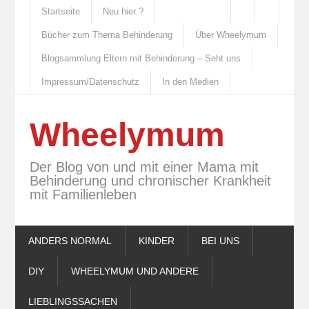
Startseite
Neu hier ?
Bücher zum Thema Behinderung
Über Wheelymum
Blogsammlung Eltern mit Behinderung – Seht uns
Impressum/Datenschutz
In den Medien
Wheelymum
Der Blog von und mit einer Mama mit
Behinderung und chronischer Krankheit
mit Familienleben
ANDERS NORMAL
KINDER
BEI UNS
DIY
WHEELYMUM UND ANDERE
LIEBLINGSSACHEN