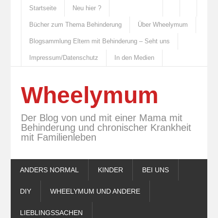
Startseite
Neu hier ?
Bücher zum Thema Behinderung
Über Wheelymum
Blogsammlung Eltern mit Behinderung – Seht uns
Impressum/Datenschutz
In den Medien
Wheelymum
Der Blog von und mit einer Mama mit
Behinderung und chronischer Krankheit
mit Familienleben
ANDERS NORMAL
KINDER
BEI UNS
DIY
WHEELYMUM UND ANDERE
LIEBLINGSSACHEN