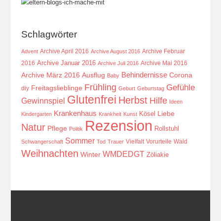
Schlagwörter
Archive April 2016
Archive Februar
Advent
Archive August 2016
Archive Januar 2016
2016
Archive Mai 2016
Archive Juli 2016
Behindernisse
Ausflug
Corona
Archive März 2016
Baby
Frühling
Gefühle
Freitagslieblinge
diy
Geburt
Geburtstag
Glutenfrei
Herbst
Hilfe
Gewinnspiel
Ideen
Krankenhaus
Kösel
Liebe
Kindergarten
Krankheit
Kunst
Rezension
Natur
Pflege
Rollstuhl
Politik
Sommer
Vielfalt
Vorurteile
Wald
Schwangerschaft
Tod
Trauer
Weihnachten
WMDEDGT
Winter
Zöliakie