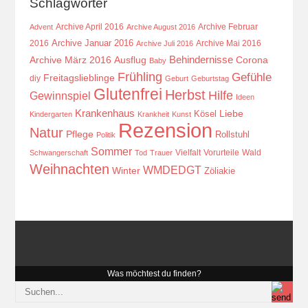
Schlagwörter
Archive April 2016
Archive Februar
Advent
Archive August 2016
Archive Januar 2016
2016
Archive Mai 2016
Archive Juli 2016
Behindernisse
Ausflug
Corona
Archive März 2016
Baby
Frühling
Gefühle
Freitagslieblinge
diy
Geburt
Geburtstag
Glutenfrei
Herbst
Hilfe
Gewinnspiel
Ideen
Krankenhaus
Kösel
Liebe
Kindergarten
Krankheit
Kunst
Rezension
Natur
Pflege
Rollstuhl
Politik
Sommer
Vielfalt
Vorurteile
Wald
Schwangerschaft
Tod
Trauer
Weihnachten
WMDEDGT
Winter
Zöliakie
Was möchtest du finden?