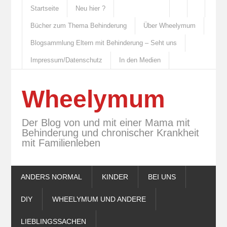
Startseite
Neu hier ?
Bücher zum Thema Behinderung
Über Wheelymum
Blogsammlung Eltern mit Behinderung – Seht uns
Impressum/Datenschutz
In den Medien
Wheelymum
Der Blog von und mit einer Mama mit
Behinderung und chronischer Krankheit
mit Familienleben
ANDERS NORMAL
KINDER
BEI UNS
DIY
WHEELYMUM UND ANDERE
LIEBLINGSSACHEN