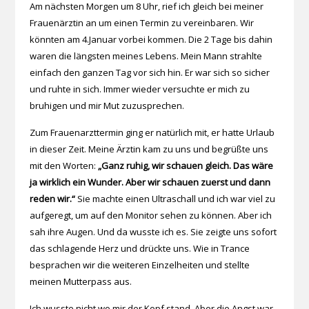
Am nächsten Morgen um 8 Uhr, rief ich gleich bei meiner
Frauenärztin an um einen Termin zu vereinbaren. Wir
könnten am 4.Januar vorbei kommen. Die 2 Tage bis dahin
waren die längsten meines Lebens. Mein Mann strahlte
einfach den ganzen Tag vor sich hin. Er war sich so sicher
und ruhte in sich. Immer wieder versuchte er mich zu
bruhigen und mir Mut zuzusprechen.
Zum Frauenarzttermin ging er natürlich mit, er hatte Urlaub
in dieser Zeit. Meine Ärztin kam zu uns und begrüßte uns
mit den Worten:
„Ganz ruhig, wir schauen gleich. Das wäre
ja wirklich ein Wunder. Aber wir schauen zuerst und dann
reden wir.“
Sie machte einen Ultraschall und ich war viel zu
aufgeregt, um auf den Monitor sehen zu können. Aber ich
sah ihre Augen. Und da wusste ich es. Sie zeigte uns sofort
das schlagende Herz und drückte uns. Wie in Trance
besprachen wir die weiteren Einzelheiten und stellte
meinen Mutterpass aus.
Ich wusste nicht wo mir der Kopf stand. Aber die Angst war