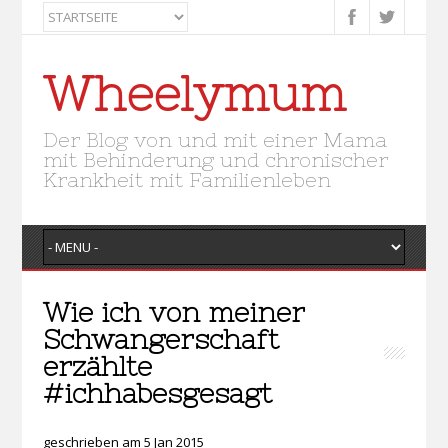
Wheelymum
Der Blog von und mit einer Mama
mit Behinderung und chronischer
Krankheit mit Familienleben
Wie ich von meiner
Schwangerschaft
erzählte
#ichhabesgesagt
geschrieben am 5 Jan 2015