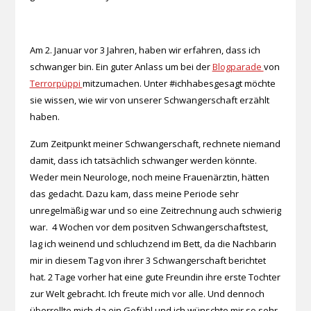
Am 2. Januar vor 3 Jahren, haben wir erfahren, dass ich
schwanger bin. Ein guter Anlass um bei der
Blogparade
von
Terrorpüppi
mitzumachen. Unter #ichhabesgesagt möchte
sie wissen, wie wir von unserer Schwangerschaft erzählt
haben.
Zum Zeitpunkt meiner Schwangerschaft, rechnete niemand
damit, dass ich tatsächlich schwanger werden könnte.
Weder mein Neurologe, noch meine Frauenärztin, hätten
das gedacht. Dazu kam, dass meine Periode sehr
unregelmäßig war und so eine Zeitrechnung auch schwierig
war. 4 Wochen vor dem positven Schwangerschaftstest,
lag ich weinend und schluchzend im Bett, da die Nachbarin
mir in diesem Tag von ihrer 3 Schwangerschaft berichtet
hat. 2 Tage vorher hat eine gute Freundin ihre erste Tochter
zur Welt gebracht. Ich freute mich vor alle. Und dennoch
überrollte mich da ein Gefühl und ich wünschte mir so sehr