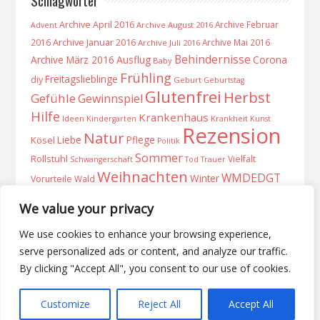
Archive April 2016
Archive Februar
Archive August 2016
Advent
Archive Januar 2016
2016
Archive Mai 2016
Archive Juli 2016
Behindernisse
Archive März 2016
Ausflug
Corona
Baby
Frühling
Freitagslieblinge
diy
Geburt
Geburtstag
Glutenfrei
Herbst
Gefühle
Gewinnspiel
Hilfe
Krankenhaus
Ideen
Krankheit
Kindergarten
Kunst
Rezension
Natur
Liebe
Pflege
Kösel
Politik
Sommer
Rollstuhl
Vielfalt
Schwangerschaft
Tod
Trauer
Weihnachten
WMDEDGT
Winter
Vorurteile
Wald
Zöliakie
We value your privacy
We use cookies to enhance your browsing experience,
serve personalized ads or content, and analyze our traffic.
By clicking "Accept All", you consent to our use of cookies.
Was möchtest du finden?
Customize
Reject All
Accept All