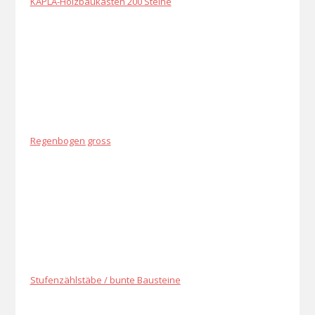
KAPLA-Holzbaukasten 200 Steine
Regenbogen gross
Stufenzählstäbe / bunte Bausteine