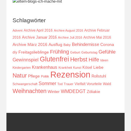
Schlagwörter
Archive April 2016
Archive Februar
Advent
Archive August 2016
Archive Januar 2016
2016
Archive Mai 2016
Archive Juli 2016
Behindernisse
Ausflug
Corona
Archive März 2016
Baby
Frühling
Gefühle
Freitagslieblinge
diy
Geburt
Geburtstag
Glutenfrei
Herbst
Hilfe
Gewinnspiel
Ideen
Krankenhaus
Kösel
Liebe
Kindergarten
Krankheit
Kunst
Rezension
Natur
Pflege
Rollstuhl
Politik
Sommer
Vielfalt
Vorurteile
Wald
Schwangerschaft
Tod
Trauer
Weihnachten
WMDEDGT
Winter
Zöliakie