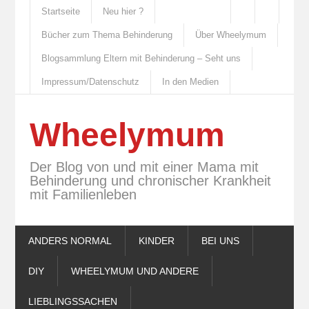
Startseite
Neu hier ?
Bücher zum Thema Behinderung
Über Wheelymum
Blogsammlung Eltern mit Behinderung – Seht uns
Impressum/Datenschutz
In den Medien
Wheelymum
Der Blog von und mit einer Mama mit
Behinderung und chronischer Krankheit
mit Familienleben
ANDERS NORMAL
KINDER
BEI UNS
DIY
WHEELYMUM UND ANDERE
LIEBLINGSSACHEN