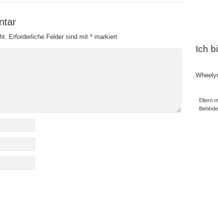
ntar
ht.
Erforderliche Felder sind mit
*
markiert
Ich b
Wheely
Eltern m
Behind