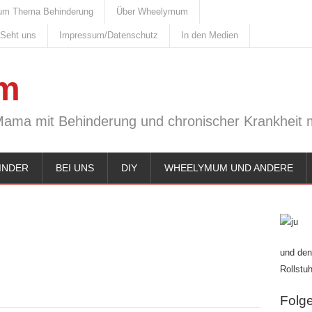
um Thema Behinderung
Über Wheelymum
 Seht uns
Impressum/Datenschutz
In den Medien
m
Mama mit Behinderung und chronischer Krankheit m
INDER
BEI UNS
DIY
WHEELYMUM UND ANDERE
und den
Rollstuh
Folge 