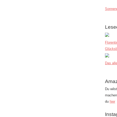
Sonnend
Lese
Florent
Glücksb
Das alle
Amaz
Du wils
machen?
du
hier
Inst