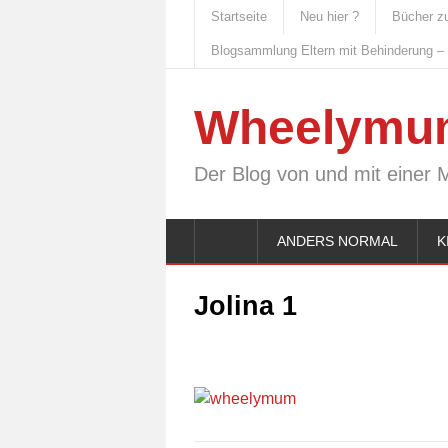
Startseite
Neu hier ?
Bücher z
Blogsammlung Eltern mit Behinderung –
Wheelymu
Der Blog von und mit einer 
ANDERS NORMAL
K
Jolina 1