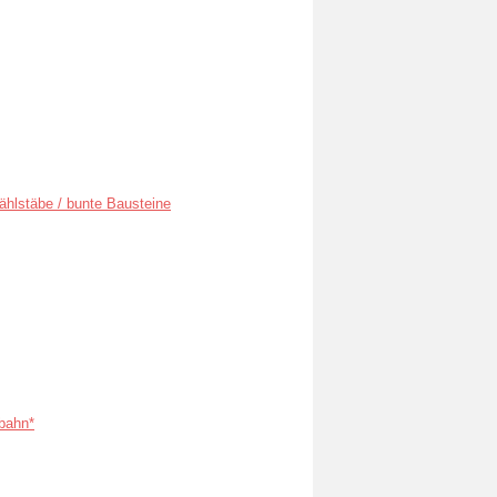
ählstäbe / bunte Bausteine
bahn*