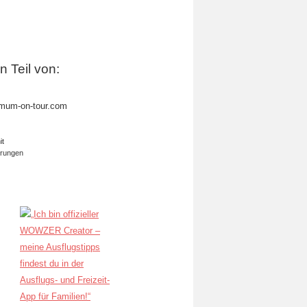
in Teil von:
mum-on-tour.com
it
erungen