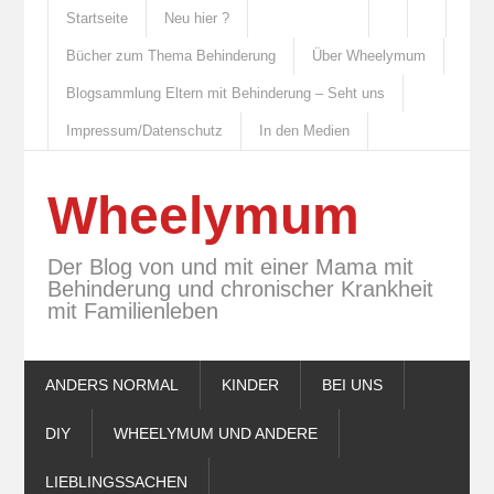
Startseite
Neu hier ?
Bücher zum Thema Behinderung
Über Wheelymum
Blogsammlung Eltern mit Behinderung – Seht uns
Impressum/Datenschutz
In den Medien
Wheelymum
Der Blog von und mit einer Mama mit
Behinderung und chronischer Krankheit
mit Familienleben
ANDERS NORMAL
KINDER
BEI UNS
DIY
WHEELYMUM UND ANDERE
LIEBLINGSSACHEN