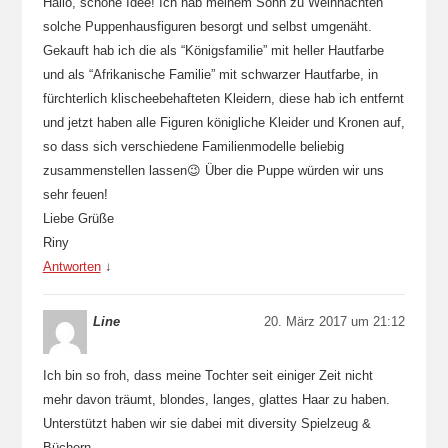
Hallo, schöne Idee! Ich hab meinem Sohn zu Weihnachten
solche Puppenhausfiguren besorgt und selbst umgenäht.
Gekauft hab ich die als “Königsfamilie” mit heller Hautfarbe
und als “Afrikanische Familie” mit schwarzer Hautfarbe, in
fürchterlich klischeebehafteten Kleidern, diese hab ich entfernt
und jetzt haben alle Figuren königliche Kleider und Kronen auf,
so dass sich verschiedene Familienmodelle beliebig
zusammenstellen lassen😉 Über die Puppe würden wir uns
sehr feuen!
Liebe Grüße
Riny
Antworten
↓
Line
20. März 2017 um 21:12
Ich bin so froh, dass meine Tochter seit einiger Zeit nicht
mehr davon träumt, blondes, langes, glattes Haar zu haben.
Unterstützt haben wir sie dabei mit diversity Spielzeug &
Büchern.