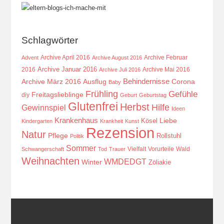
Schlagwörter
Archive April 2016
Archive Februar
Advent
Archive August 2016
Archive Januar 2016
2016
Archive Mai 2016
Archive Juli 2016
Behindernisse
Ausflug
Corona
Archive März 2016
Baby
Frühling
Gefühle
Freitagslieblinge
diy
Geburt
Geburtstag
Glutenfrei
Herbst
Hilfe
Gewinnspiel
Ideen
Krankenhaus
Kösel
Liebe
Kindergarten
Krankheit
Kunst
Rezension
Natur
Pflege
Rollstuhl
Politik
Sommer
Vielfalt
Vorurteile
Wald
Schwangerschaft
Tod
Trauer
Weihnachten
WMDEDGT
Winter
Zöliakie