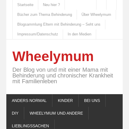
Startseite
Neu hier ?
Bücher zum Thema Behinderung
Über Wheelymum
Blogsammlung Eltern mit Behinderung – Seht uns
Impressum/Datenschutz
In den Medien
Wheelymum
Der Blog von und mit einer Mama mit
Behinderung und chronischer Krankheit
mit Familienleben
ANDERS NORMAL
KINDER
BEI UNS
DIY
WHEELYMUM UND ANDERE
LIEBLINGSSACHEN