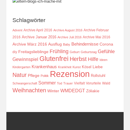
Schlagwörter
Archive April 2016
Archive Februar
Advent
Archive August 2016
Archive Januar 2016
2016
Archive Mai 2016
Archive Juli 2016
Behindernisse
Ausflug
Corona
Archive März 2016
Baby
Frühling
Gefühle
Freitagslieblinge
diy
Geburt
Geburtstag
Glutenfrei
Herbst
Hilfe
Gewinnspiel
Ideen
Krankenhaus
Kösel
Liebe
Kindergarten
Krankheit
Kunst
Rezension
Natur
Pflege
Rollstuhl
Politik
Sommer
Vielfalt
Vorurteile
Wald
Schwangerschaft
Tod
Trauer
Weihnachten
WMDEDGT
Winter
Zöliakie