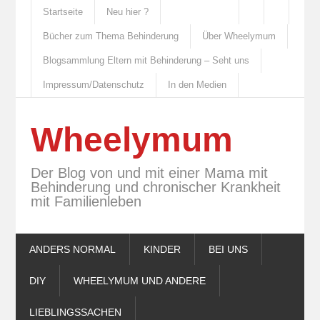
Startseite
Neu hier ?
Bücher zum Thema Behinderung
Über Wheelymum
Blogsammlung Eltern mit Behinderung – Seht uns
Impressum/Datenschutz
In den Medien
Wheelymum
Der Blog von und mit einer Mama mit
Behinderung und chronischer Krankheit
mit Familienleben
ANDERS NORMAL
KINDER
BEI UNS
DIY
WHEELYMUM UND ANDERE
LIEBLINGSSACHEN