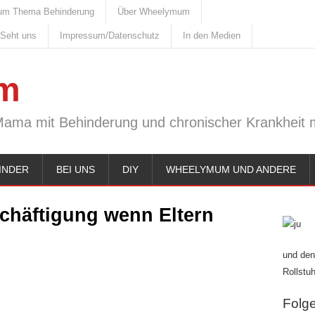
um Thema Behinderung
Über Wheelymum
 Seht uns
Impressum/Datenschutz
In den Medien
m
Mama mit Behinderung und chronischer Krankheit m
INDER
BEI UNS
DIY
WHEELYMUM UND ANDERE
chäftigung wenn Eltern
und den
Rollstuh
Folge 