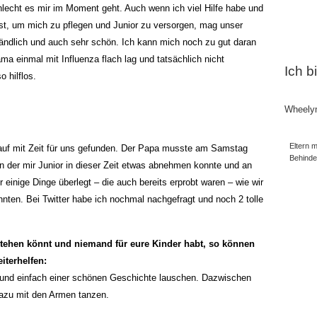
hlecht es mir im Moment geht. Auch wenn ich viel Hilfe habe und
t, um mich zu pflegen und Junior zu versorgen, mag unser
ändlich und auch sehr schön. Ich kann mich noch zu gut daran
ma einmal mit Influenza flach lag und tatsächlich nicht
Ich b
o hilflos.
Wheely
Eltern m
auf mit Zeit für uns gefunden. Der Papa musste am Samstag
Behind
n der mir Junior in dieser Zeit etwas abnehmen konnte und an
 einige Dinge überlegt – die auch bereits erprobt waren – wie wir
nnten. Bei Twitter habe ich nochmal nachgefragt und noch 2 tolle
stehen könnt und niemand für eure Kinder habt, so können
iterhelfen:
 und einfach einer schönen Geschichte lauschen. Dazwischen
azu mit den Armen tanzen.