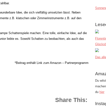
ahlbar.
Sonnend
underbare Idee, die sich vielfältig umsetzten lässt. Neben
mente z.B. klatschen oder Zimmerinstrumente z.B. auf den
Lese
mpe Schattenspiele machen. Eine tolle, einfache Idee, auf die
Florent
nior liebte es. Sowohl Schatten zu beobachten, als auch das
Glücksb
Das alle
*Beitrag enthält Link zum Amazon – Partnerprogramm
Amaz
Du wils
machen?
du
hier
Share This:
Inst