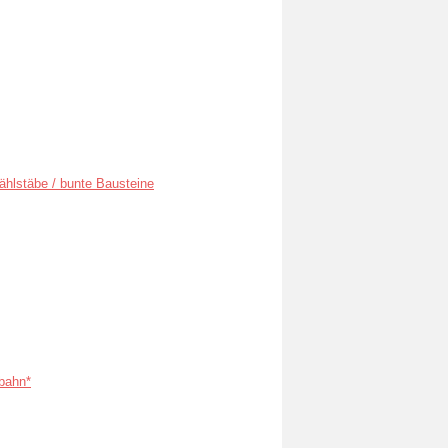
ählstäbe / bunte Bausteine
bahn*