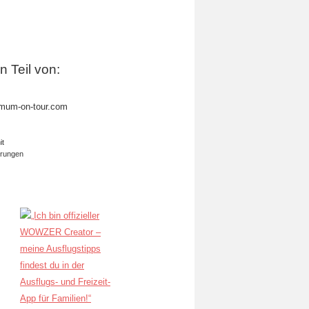
in Teil von:
mum-on-tour.com
it
erungen