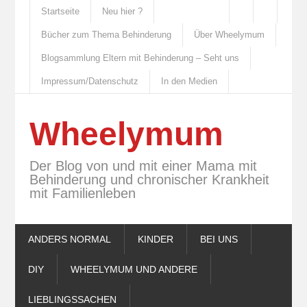
Startseite
Neu hier ?
Bücher zum Thema Behinderung
Über Wheelymum
Blogsammlung Eltern mit Behinderung – Seht uns
Impressum/Datenschutz
In den Medien
Wheelymum
Der Blog von und mit einer Mama mit
Behinderung und chronischer Krankheit
mit Familienleben
ANDERS NORMAL
KINDER
BEI UNS
DIY
WHEELYMUM UND ANDERE
LIEBLINGSSACHEN