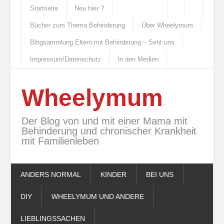
Startseite
Neu hier ?
Bücher zum Thema Behinderung
Über Wheelymum
Blogsammlung Eltern mit Behinderung – Seht uns
Impressum/Datenschutz
In den Medien
Wheelymum
Der Blog von und mit einer Mama mit
Behinderung und chronischer Krankheit
mit Familienleben
ANDERS NORMAL
KINDER
BEI UNS
DIY
WHEELYMUM UND ANDERE
LIEBLINGSSACHEN