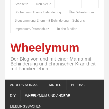
Startseite
Neu hier ?
Bücher zum Thema Behinderung
Über Wheelymum
Blogsammlung Eltern mit Behinderung – Seht uns
Impressum/Datenschutz
In den Medien
Wheelymum
Der Blog von und mit einer Mama mit
Behinderung und chronischer Krankheit
mit Familienleben
ANDERS NORMAL
KINDER
BEI UNS
DIY
WHEELYMUM UND ANDERE
LIEBLINGSSACHEN