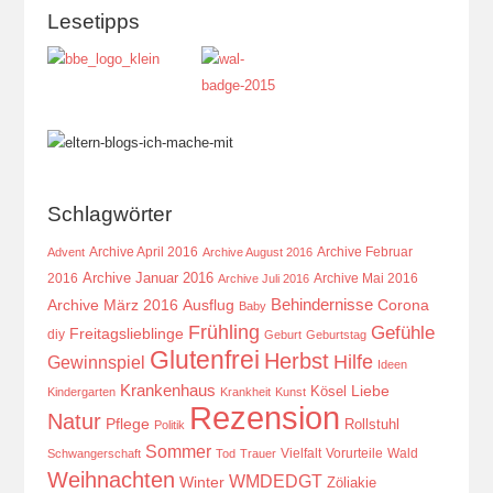
Lesetipps
Schlagwörter
Archive April 2016
Archive Februar
Advent
Archive August 2016
Archive Januar 2016
2016
Archive Mai 2016
Archive Juli 2016
Behindernisse
Ausflug
Corona
Archive März 2016
Baby
Frühling
Gefühle
Freitagslieblinge
diy
Geburt
Geburtstag
Glutenfrei
Herbst
Hilfe
Gewinnspiel
Ideen
Krankenhaus
Kösel
Liebe
Kindergarten
Krankheit
Kunst
Rezension
Natur
Pflege
Rollstuhl
Politik
Sommer
Vielfalt
Vorurteile
Wald
Schwangerschaft
Tod
Trauer
Weihnachten
WMDEDGT
Winter
Zöliakie