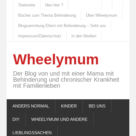
Startseite
Neu hier ?
Bücher zum Thema Behinderung
Über Wheelymum
Blogsammlung Eltern mit Behinderung – Seht uns
Impressum/Datenschutz
In den Medien
Wheelymum
Der Blog von und mit einer Mama mit
Behinderung und chronischer Krankheit
mit Familienleben
ANDERS NORMAL
KINDER
BEI UNS
DIY
WHEELYMUM UND ANDERE
LIEBLINGSSACHEN