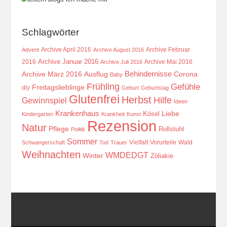
Schlagwörter
Archive April 2016
Archive Februar
Advent
Archive August 2016
Archive Januar 2016
2016
Archive Mai 2016
Archive Juli 2016
Behindernisse
Ausflug
Corona
Archive März 2016
Baby
Frühling
Gefühle
Freitagslieblinge
diy
Geburt
Geburtstag
Glutenfrei
Herbst
Hilfe
Gewinnspiel
Ideen
Krankenhaus
Kösel
Liebe
Kindergarten
Krankheit
Kunst
Rezension
Natur
Pflege
Rollstuhl
Politik
Sommer
Vielfalt
Vorurteile
Wald
Schwangerschaft
Tod
Trauer
Weihnachten
WMDEDGT
Winter
Zöliakie