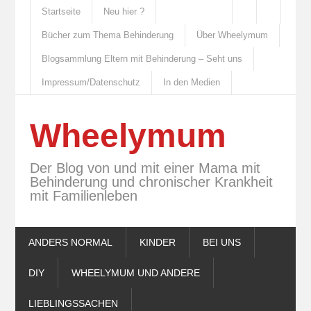
Startseite
Neu hier ?
Bücher zum Thema Behinderung
Über Wheelymum
Blogsammlung Eltern mit Behinderung – Seht uns
Impressum/Datenschutz
In den Medien
Wheelymum
Der Blog von und mit einer Mama mit
Behinderung und chronischer Krankheit
mit Familienleben
ANDERS NORMAL
KINDER
BEI UNS
DIY
WHEELYMUM UND ANDERE
LIEBLINGSSACHEN