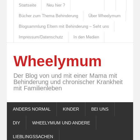
Startseite
Neu hier ?
Bücher zum Thema Behinderung
Über Wheelymum
Blogsammlung Eltern mit Behinderung – Seht uns
Impressum/Datenschutz
In den Medien
Wheelymum
Der Blog von und mit einer Mama mit
Behinderung und chronischer Krankheit
mit Familienleben
ANDERS NORMAL
KINDER
BEI UNS
DIY
WHEELYMUM UND ANDERE
LIEBLINGSSACHEN