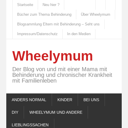
Startseite
Neu hier ?
Bücher zum Thema Behinderung
Über Wheelymum
Blogsammlung Eltern mit Behinderung – Seht uns
Impressum/Datenschutz
In den Medien
Wheelymum
Der Blog von und mit einer Mama mit
Behinderung und chronischer Krankheit
mit Familienleben
ANDERS NORMAL
KINDER
BEI UNS
DIY
WHEELYMUM UND ANDERE
LIEBLINGSSACHEN