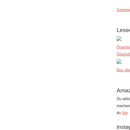
Sonnend
Lese
Florent
Glücksb
Das alle
Amaz
Du wils
machen?
du
hier
Inst