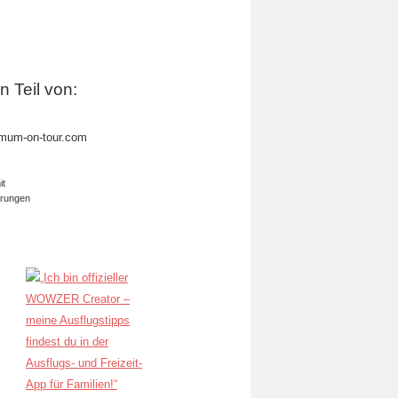
in Teil von:
mum-on-tour.com
it
erungen