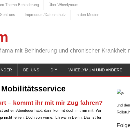
um Thema Behinderung
Über Wheelymum
 Seht uns
Impressum/Datenschutz
In den Medien
m
Mama mit Behinderung und chronischer Krankheit m
INDER
BEI UNS
DIY
WHEELYMUM UND ANDERE
:
Mobilitätsservice
urt – kommt ihr mit mir Zug fahren?
und den
ust auf ein Abenteuer habt, dann kommt doch mit mir mit. Wir
Rollstuh
a nicht fehlen. Doch von vorne. Ich war in Berlin. Das ist für
Folge 