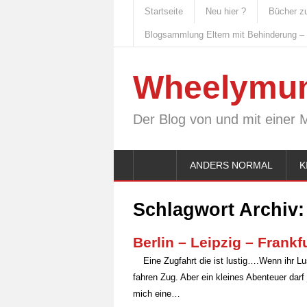
Startseite
Neu hier ?
Bücher z
Blogsammlung Eltern mit Behinderung –
Wheelymu
Der Blog von und mit einer 
ANDERS NORMAL
K
Schlagwort Archiv
Berlin – Leipzig – Frankf
Eine Zugfahrt die ist lustig….Wenn ihr L
fahren Zug. Aber ein kleines Abenteuer darf j
mich eine…