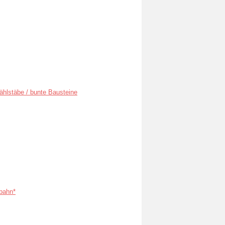
ählstäbe / bunte Bausteine
bahn*