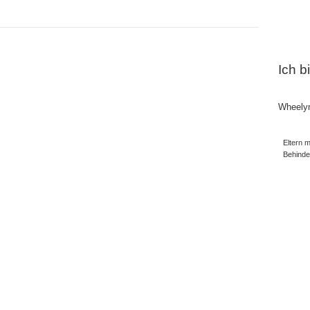
Ich b
Wheely
Eltern m
Behind