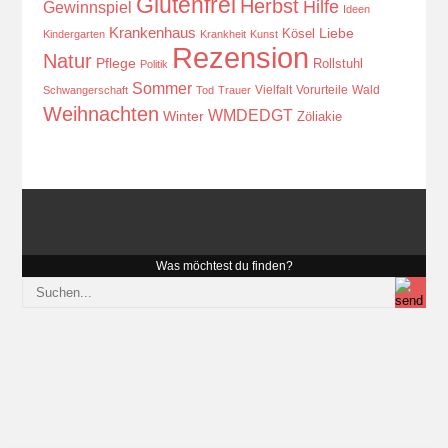
Glutenfrei
Herbst
Hilfe
Gewinnspiel
Ideen
Krankenhaus
Kösel
Liebe
Kindergarten
Krankheit
Kunst
Rezension
Natur
Pflege
Rollstuhl
Politik
Sommer
Vielfalt
Vorurteile
Wald
Schwangerschaft
Tod
Trauer
Weihnachten
WMDEDGT
Winter
Zöliakie
Was möchtest du finden?