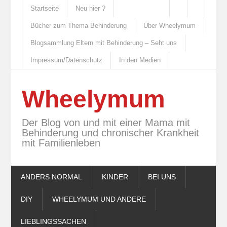
Startseite
Neu hier ?
Bücher zum Thema Behinderung
Über Wheelymum
Blogsammlung Eltern mit Behinderung – Seht uns
Impressum/Datenschutz
In den Medien
Wheelymum
Der Blog von und mit einer Mama mit
Behinderung und chronischer Krankheit
mit Familienleben
ANDERS NORMAL
KINDER
BEI UNS
DIY
WHEELYMUM UND ANDERE
LIEBLINGSSACHEN