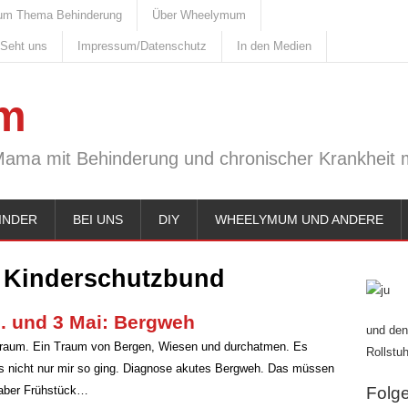
um Thema Behinderung
Über Wheelymum
 Seht uns
Impressum/Datenschutz
In den Medien
m
Mama mit Behinderung und chronischer Krankheit m
INDER
BEI UNS
DIY
WHEELYMUM UND ANDERE
:
Kinderschutzbund
. und 3 Mai: Bergweh
und den
raum. Ein Traum von Bergen, Wiesen und durchatmen. Es
Rollstuh
es nicht nur mir so ging. Diagnose akutes Bergweh. Das müssen
s aber Frühstück…
Folge 