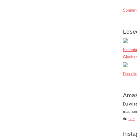
Sonnend
Lese
Florent
Glücksb
Das alle
Amaz
Du wils
machen?
du
hier
Inst