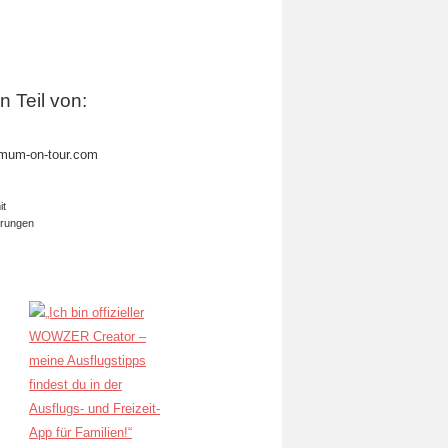
in Teil von:
mum-on-tour.com
it
erungen