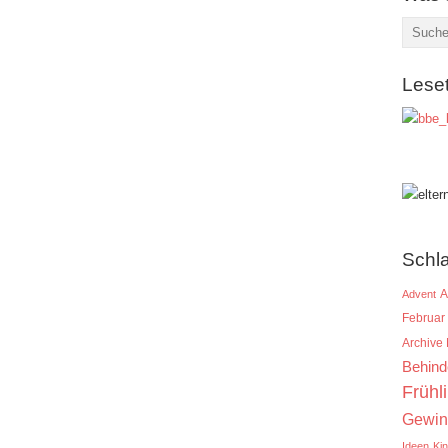
Lese
Schl
A
Advent
Februar
Archive
Behind
Frühl
Gewin
Ideen
Ki