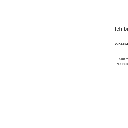
Ich b
Wheely
Eltern m
Behind