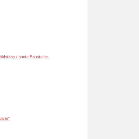
ählstäbe / bunte Bausteine
bahn*