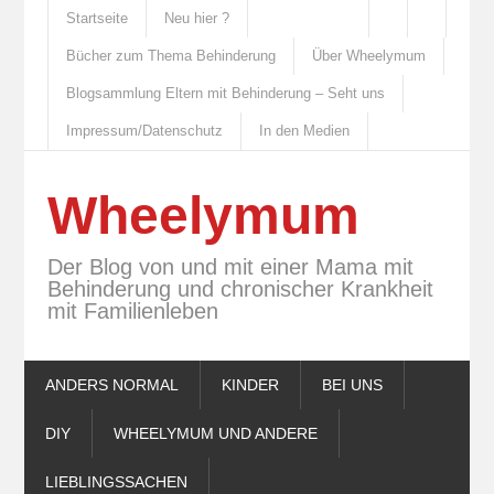
Startseite
Neu hier ?
Bücher zum Thema Behinderung
Über Wheelymum
Blogsammlung Eltern mit Behinderung – Seht uns
Impressum/Datenschutz
In den Medien
Wheelymum
Der Blog von und mit einer Mama mit
Behinderung und chronischer Krankheit
mit Familienleben
ANDERS NORMAL
KINDER
BEI UNS
DIY
WHEELYMUM UND ANDERE
LIEBLINGSSACHEN