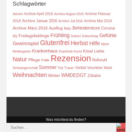
Schlagwörter
Archive April 2016
Archive Februar
Advent
Archive August 2016
Archive Januar 2016
2016
Archive Mai 2016
Archive Juli 2016
Behindernisse
Ausflug
Corona
Archive März 2016
Baby
Frühling
Gefühle
Freitagslieblinge
diy
Geburt
Geburtstag
Glutenfrei
Herbst
Hilfe
Gewinnspiel
Ideen
Krankenhaus
Kösel
Liebe
Kindergarten
Krankheit
Kunst
Rezension
Natur
Pflege
Rollstuhl
Politik
Sommer
Vielfalt
Vorurteile
Wald
Schwangerschaft
Tod
Trauer
Weihnachten
WMDEDGT
Winter
Zöliakie
Was möchtest du finden?