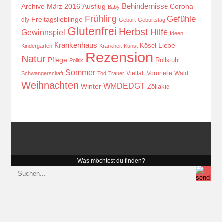
Behindernisse
Ausflug
Corona
Archive März 2016
Baby
Frühling
Gefühle
Freitagslieblinge
diy
Geburt
Geburtstag
Glutenfrei
Herbst
Hilfe
Gewinnspiel
Ideen
Krankenhaus
Kösel
Liebe
Kindergarten
Krankheit
Kunst
Rezension
Natur
Pflege
Rollstuhl
Politik
Sommer
Vielfalt
Vorurteile
Wald
Schwangerschaft
Tod
Trauer
Weihnachten
WMDEDGT
Winter
Zöliakie
Was möchtest du finden?