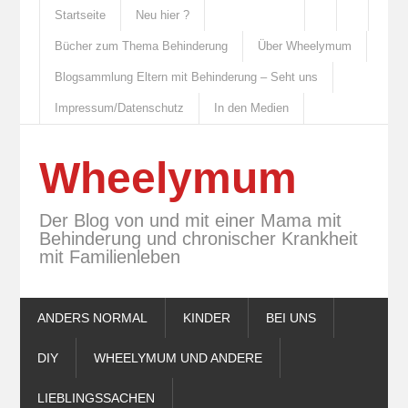
Startseite
Neu hier ?
Bücher zum Thema Behinderung
Über Wheelymum
Blogsammlung Eltern mit Behinderung – Seht uns
Impressum/Datenschutz
In den Medien
Wheelymum
Der Blog von und mit einer Mama mit
Behinderung und chronischer Krankheit
mit Familienleben
ANDERS NORMAL
KINDER
BEI UNS
DIY
WHEELYMUM UND ANDERE
LIEBLINGSSACHEN