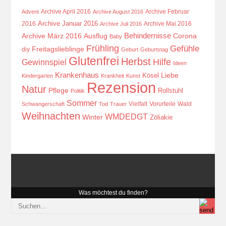
Archive April 2016
Archive Februar
Advent
Archive August 2016
Archive Januar 2016
2016
Archive Mai 2016
Archive Juli 2016
Behindernisse
Ausflug
Corona
Archive März 2016
Baby
Frühling
Gefühle
Freitagslieblinge
diy
Geburt
Geburtstag
Glutenfrei
Herbst
Hilfe
Gewinnspiel
Ideen
Krankenhaus
Kösel
Liebe
Kindergarten
Krankheit
Kunst
Rezension
Natur
Pflege
Rollstuhl
Politik
Sommer
Vielfalt
Vorurteile
Wald
Schwangerschaft
Tod
Trauer
Weihnachten
WMDEDGT
Winter
Zöliakie
Was möchtest du finden?