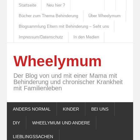
Startseite
Neu hier ?
Bücher zum Thema Behinderung
Über Wheelymum
Blogsammlung Eltern mit Behinderung – Seht uns
Impressum/Datenschutz
In den Medien
Wheelymum
Der Blog von und mit einer Mama mit
Behinderung und chronischer Krankheit
mit Familienleben
ANDERS NORMAL
KINDER
BEI UNS
DIY
WHEELYMUM UND ANDERE
LIEBLINGSSACHEN