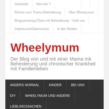
Startseite
Neu hier ?
Bücher zum Thema Behinderung
Über Wheelymum
Blogsammlung Eltern mit Behinderung – Seht uns
Impressum/Datenschutz
In den Medien
Wheelymum
Der Blog von und mit einer Mama mit
Behinderung und chronischer Krankheit
mit Familienleben
ANDERS NORMAL
KINDER
BEI UNS
DIY
WHEELYMUM UND ANDERE
LIEBLINGSSACHEN