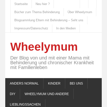
Startseite
Neu hier ?
Bücher zum Thema Behinderung
Über Wheelymum
Blogsammlung Eltern mit Behinderung – Seht uns
Impressum/Datenschutz
In den Medien
Wheelymum
Der Blog von und mit einer Mama mit
Behinderung und chronischer Krankheit
mit Familienleben
ANDERS NORMAL
KINDER
BEI UNS
DIY
WHEELYMUM UND ANDERE
LIEBLINGSSACHEN