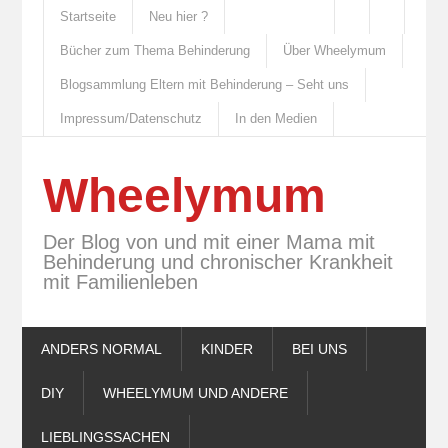
Startseite
Neu hier ?
Bücher zum Thema Behinderung
Über Wheelymum
Blogsammlung Eltern mit Behinderung – Seht uns
Impressum/Datenschutz
In den Medien
Wheelymum
Der Blog von und mit einer Mama mit
Behinderung und chronischer Krankheit
mit Familienleben
ANDERS NORMAL
KINDER
BEI UNS
DIY
WHEELYMUM UND ANDERE
LIEBLINGSSACHEN