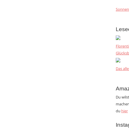
Sonnen
Lese
Florent
Glücksb
Das alle
Amaz
Du wils
machen?
du
hier
Inst