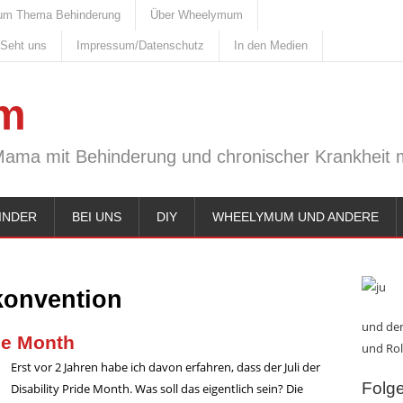
um Thema Behinderung
Über Wheelymum
 Seht uns
Impressum/Datenschutz
In den Medien
m
Mama mit Behinderung und chronischer Krankheit m
INDER
BEI UNS
DIY
WHEELYMUM UND ANDERE
konvention
und den
ide Month
und Rol
Erst vor 2 Jahren habe ich davon erfahren, dass der Juli der
Folge 
Disability Pride Month. Was soll das eigentlich sein? Die