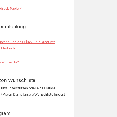
druck-Papier*
empfehlung
inchen und das Glück – ein kreatives
ilderbuch
s ist Familie*
on Wunschliste
t uns unterstützen oder eine Freude
 Vielen Dank. Unsere Wunschliste findest
agram