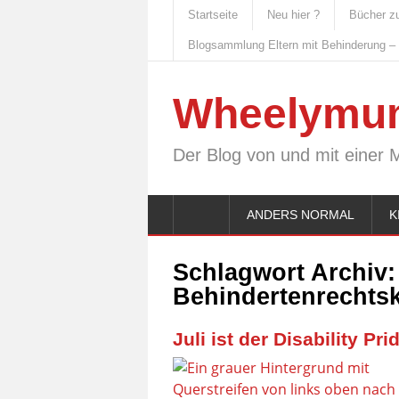
Startseite
Neu hier ?
Bücher z
Blogsammlung Eltern mit Behinderung –
Wheelymu
Der Blog von und mit einer 
ANDERS NORMAL
K
Schlagwort Archiv:
Behindertenrechts
Juli ist der Disability Pr