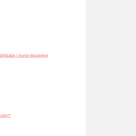
ählstäbe / bunte Bausteine
bahn*