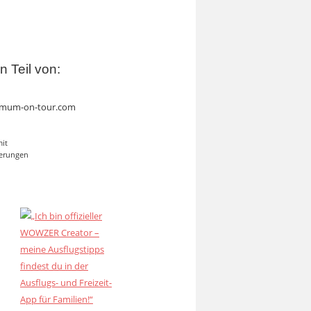
in Teil von:
mum-on-tour.com
mit
erungen