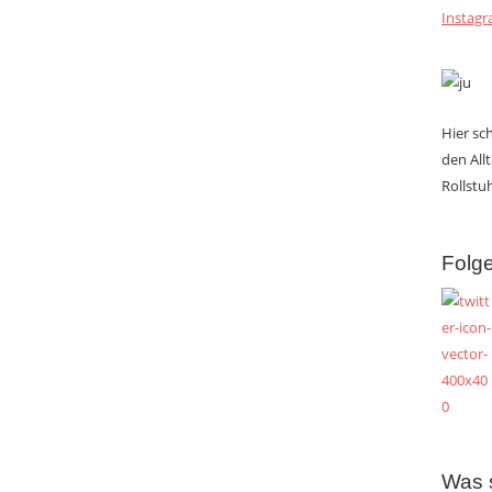
Instag
Hier s
den All
Rollstuh
Folge
Was 