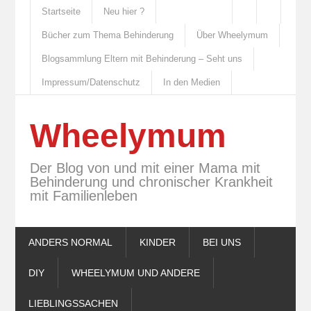
Startseite
Neu hier ?
Bücher zum Thema Behinderung
Über Wheelymum
Blogsammlung Eltern mit Behinderung – Seht uns
Impressum/Datenschutz
In den Medien
Wheelymum
Der Blog von und mit einer Mama mit
Behinderung und chronischer Krankheit
mit Familienleben
ANDERS NORMAL
KINDER
BEI UNS
DIY
WHEELYMUM UND ANDERE
LIEBLINGSSACHEN