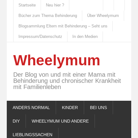
Startseite
Neu hier ?
Bücher zum Thema Behinderung
Über Wheelymum
Blogsammlung Eltern mit Behinderung – Seht uns
Impressum/Datenschutz
In den Medien
Wheelymum
Der Blog von und mit einer Mama mit
Behinderung und chronischer Krankheit
mit Familienleben
ANDERS NORMAL
KINDER
BEI UNS
DIY
WHEELYMUM UND ANDERE
LIEBLINGSSACHEN