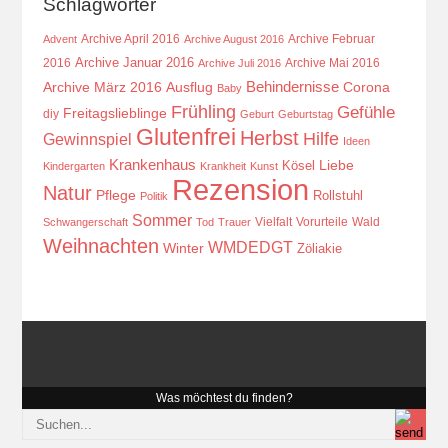
Schlagwörter
Archive April 2016
Archive Februar
Advent
Archive August 2016
Archive Januar 2016
2016
Archive Mai 2016
Archive Juli 2016
Behindernisse
Ausflug
Corona
Archive März 2016
Baby
Frühling
Gefühle
Freitagslieblinge
diy
Geburt
Geburtstag
Glutenfrei
Herbst
Hilfe
Gewinnspiel
Ideen
Krankenhaus
Kösel
Liebe
Kindergarten
Krankheit
Kunst
Rezension
Natur
Pflege
Rollstuhl
Politik
Sommer
Vielfalt
Vorurteile
Wald
Schwangerschaft
Tod
Trauer
Weihnachten
WMDEDGT
Winter
Zöliakie
Was möchtest du finden?