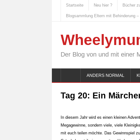
Startseite
Neu hier ?
Bücher z
Blogsammlung Eltern mit Behinderung –
Wheelymu
Der Blog von und mit einer 
ANDERS NORMAL
K
Tag 20: Ein Märch
In diesem Jahr wird es einen kleinen Adve
Megagewinne, sondern viele, viele Kleinigk
mit euch teilen möchte. Das Gewinnspiel z