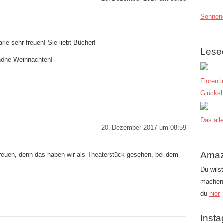
Sonnend
rie sehr freuen! Sie liebt Bücher!
Lese
höne Weihnachten!
Florent
Glücksb
Das alle
20. Dezember 2017 um 08:59
Amaz
reuen, denn das haben wir als Theaterstück gesehen, bei dem
Du wils
machen?
du
hier
Inst