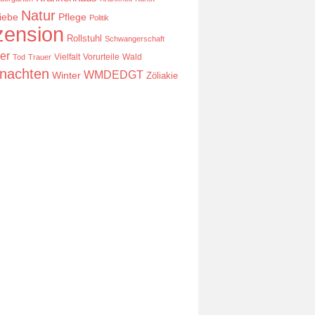
Natur
iebe
Pflege
Politik
ension
Rollstuhl
Schwangerschaft
er
Vielfalt
Vorurteile
Wald
Tod
Trauer
nachten
WMDEDGT
Winter
Zöliakie