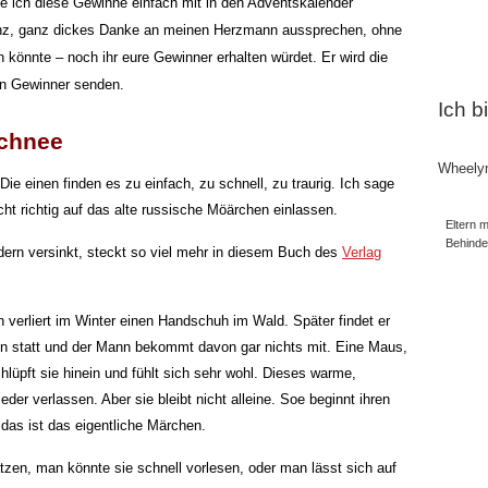
e ich diese Gewinne einfach mit in den Adventskalender
ganz, ganz dickes Danke an meinen Herzmann aussprechen, ohne
 könnte – noch ihr eure Gewinner erhalten würdet. Er wird die
en Gewinner senden.
Ich b
Schnee
Wheely
ie einen finden es zu einfach, zu schnell, zu traurig. Ich sage
ht richtig auf das alte russische Möärchen einlassen.
Eltern m
Behind
ern versinkt, steckt so viel mehr in diesem Buch des
Verlag
n verliert im Winter einen Handschuh im Wald. Später findet er
en statt und der Mann bekommt davon gar nichts mit. Eine Maus,
schlüpft sie hinein und fühlt sich sehr wohl. Dieses warme,
eder verlassen. Aber sie bleibt nicht alleine. Soe beginnt ihren
das ist das eigentliche Märchen.
zen, man könnte sie schnell vorlesen, oder man lässt sich auf