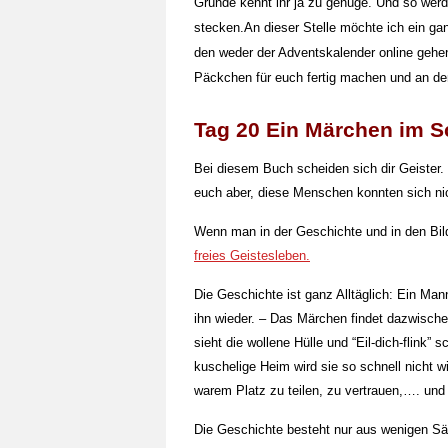
Gründe kennt ihr ja zu genüge. Und so werd
stecken.An dieser Stelle möchte ich ein 
den weder der Adventskalender online gehen
Päckchen für euch fertig machen und an d
Tag 20 Ein Märchen im 
Bei diesem Buch scheiden sich dir Geister. D
euch aber, diese Menschen konnten sich nic
Wenn man in der Geschichte und in den Bild
freies Geistesleben.
Die Geschichte ist ganz Alltäglich: Ein Man
ihn wieder. – Das Märchen findet dazwisch
sieht die wollene Hülle und “Eil-dich-flink” 
kuschelige Heim wird sie so schnell nicht wi
warem Platz zu teilen, zu vertrauen,…. und 
Die Geschichte besteht nur aus wenigen Sät