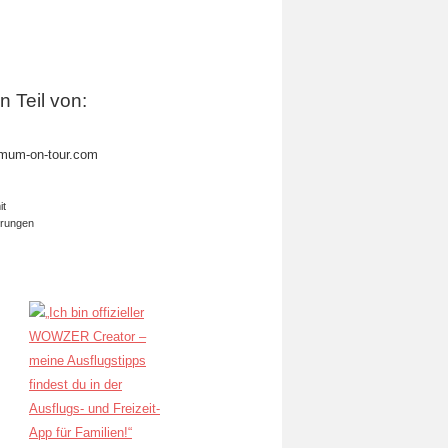
in Teil von:
mum-on-tour.com
it
erungen