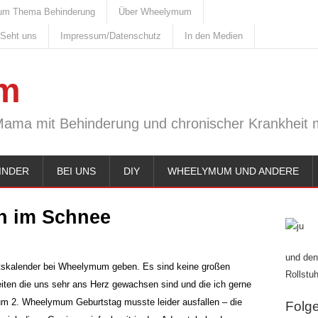
um Thema Behinderung
Über Wheelymum
 Seht uns
Impressum/Datenschutz
In den Medien
m
Mama mit Behinderung und chronischer Krankheit m
INDER
BEI UNS
DIY
WHEELYMUM UND ANDERE
en im Schnee
und den
ntskalender bei Wheelymum geben. Es sind keine großen
Rollstuh
eiten die uns sehr ans Herz gewachsen sind und die ich gerne
um 2. Wheelymum Geburtstag musste leider ausfallen – die
Folge 