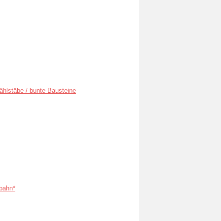
ählstäbe / bunte Bausteine
bahn*