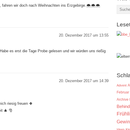
, fahren wir doch nach Weihnachten ins Erzgebirge.🌨🌨🌨
Lese
20. Dezember 2017 um 13:55
abe es erst die Tage Probe gelesen und wir würden uns rießig
Schl
20. Dezember 2017 um 14:39
A
Advent
Februar
Archive
ich riesig freuen 🍀
Behind
t 🎄 🎅
Frühl
Gewin
Ideen
Ki