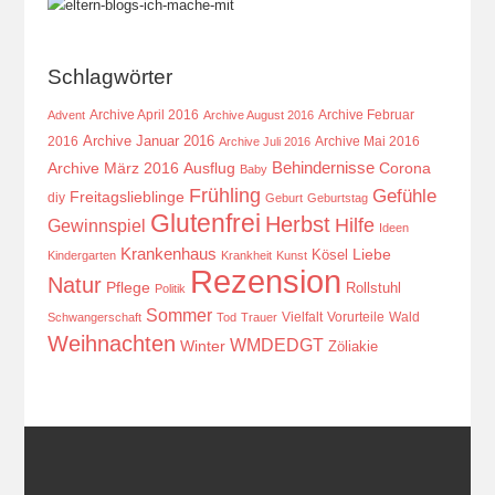
Schlagwörter
Archive April 2016
Archive Februar
Advent
Archive August 2016
Archive Januar 2016
2016
Archive Mai 2016
Archive Juli 2016
Behindernisse
Ausflug
Corona
Archive März 2016
Baby
Frühling
Gefühle
Freitagslieblinge
diy
Geburt
Geburtstag
Glutenfrei
Herbst
Hilfe
Gewinnspiel
Ideen
Krankenhaus
Kösel
Liebe
Kindergarten
Krankheit
Kunst
Rezension
Natur
Pflege
Rollstuhl
Politik
Sommer
Vielfalt
Vorurteile
Wald
Schwangerschaft
Tod
Trauer
Weihnachten
WMDEDGT
Winter
Zöliakie