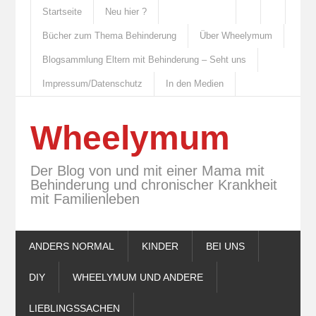
Startseite
Neu hier ?
Bücher zum Thema Behinderung
Über Wheelymum
Blogsammlung Eltern mit Behinderung – Seht uns
Impressum/Datenschutz
In den Medien
Wheelymum
Der Blog von und mit einer Mama mit
Behinderung und chronischer Krankheit
mit Familienleben
ANDERS NORMAL
KINDER
BEI UNS
DIY
WHEELYMUM UND ANDERE
LIEBLINGSSACHEN