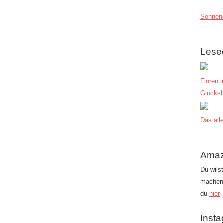
Sonnend
Lese
Florent
Glücksb
Das alle
Amaz
Du wils
machen?
du
hier
Inst