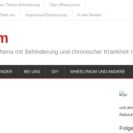
um Thema Behinderung
Über Wheelymum
 Seht uns
Impressum/Datenschutz
In den Medien
m
Mama mit Behinderung und chronischer Krankheit m
INDER
BEI UNS
DIY
WHEELYMUM UND ANDERE
und den
Rollstuh
Folge 