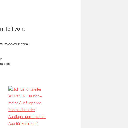
in Teil von:
mum-on-tour.com
it
erungen