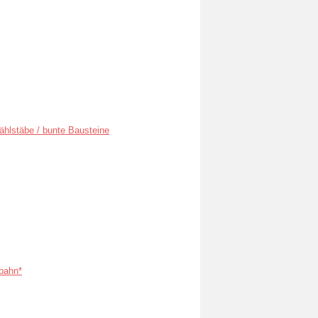
ählstäbe / bunte Bausteine
bahn*