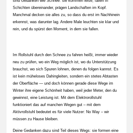
sind Gedanken wie Schnee: sie kommen leise, fallen in
Schichten übereinander, prägen Landschaften im Kopf.
Manchmal decken sie alles zu, so dass du erst im Nachhinein
erkennst, was darunter lag. Andere Male leuchten sie klar und
rein, und du spürst den Moment, in dem sie fallen.
Im Rollstuhl durch den Schnee zu fahren heißt, immer wieder
neu zu prüfen, wo ein Weg möglich ist, wo du Unterstützung
brauchst, wo sich Spuren lohnen, denen du folgen kannst. Es
ist kein müheloses Dahingleiten, sondern ein stetes Abtasten
der Oberfläche — und doch können gerade diese Wege im
Winter ihre eigene Schönheit haben, weil jeder Meter, den du
gewinnst, eine Leistung ist. Mit dem Elektrorollstuhl
funktioniert das auf manchen Wegen gut – mit dem
Aktivrollstuhl bedeutet es für viele Nutzer: No Way – wir
müssen zu Hause bleiben.
Deine Gedanken dazu sind Teil dieses Wegs: sie formen eine