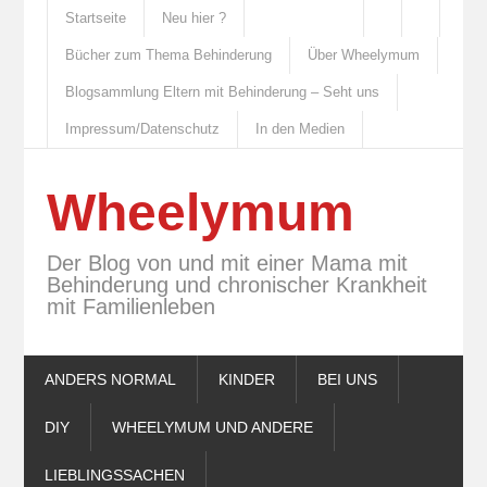
Startseite
Neu hier ?
Bücher zum Thema Behinderung
Über Wheelymum
Blogsammlung Eltern mit Behinderung – Seht uns
Impressum/Datenschutz
In den Medien
Wheelymum
Der Blog von und mit einer Mama mit
Behinderung und chronischer Krankheit
mit Familienleben
ANDERS NORMAL
KINDER
BEI UNS
DIY
WHEELYMUM UND ANDERE
LIEBLINGSSACHEN