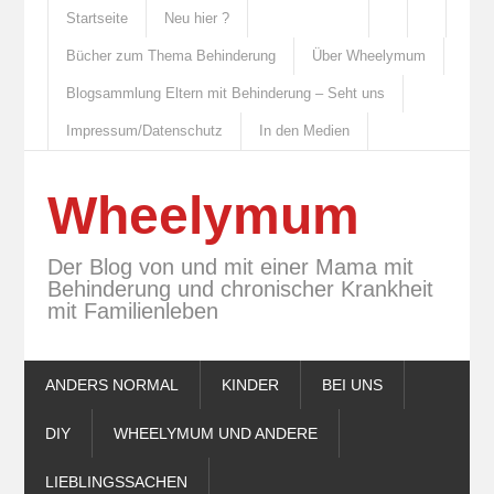
Startseite
Neu hier ?
Bücher zum Thema Behinderung
Über Wheelymum
Blogsammlung Eltern mit Behinderung – Seht uns
Impressum/Datenschutz
In den Medien
Wheelymum
Der Blog von und mit einer Mama mit
Behinderung und chronischer Krankheit
mit Familienleben
ANDERS NORMAL
KINDER
BEI UNS
DIY
WHEELYMUM UND ANDERE
LIEBLINGSSACHEN