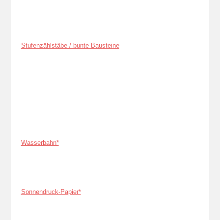
Stufenzählstäbe / bunte Bausteine
Wasserbahn*
Sonnendruck-Papier*