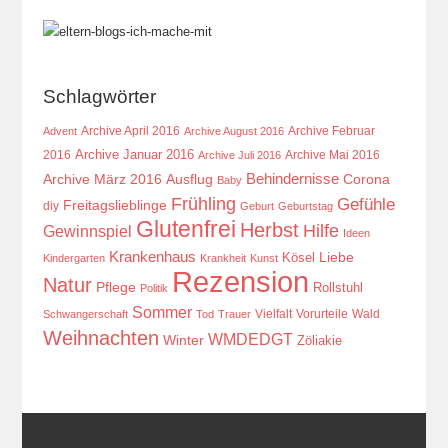
Schlagwörter
Archive April 2016
Archive Februar
Advent
Archive August 2016
Archive Januar 2016
2016
Archive Mai 2016
Archive Juli 2016
Behindernisse
Ausflug
Corona
Archive März 2016
Baby
Frühling
Gefühle
Freitagslieblinge
diy
Geburt
Geburtstag
Glutenfrei
Herbst
Hilfe
Gewinnspiel
Ideen
Krankenhaus
Kösel
Liebe
Kindergarten
Krankheit
Kunst
Rezension
Natur
Pflege
Rollstuhl
Politik
Sommer
Vielfalt
Vorurteile
Wald
Schwangerschaft
Tod
Trauer
Weihnachten
WMDEDGT
Winter
Zöliakie