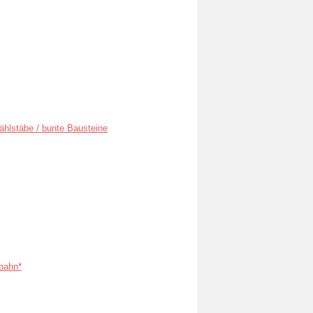
ählstäbe / bunte Bausteine
bahn*