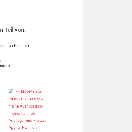
in Teil von:
mum-on-tour.com
it
erungen