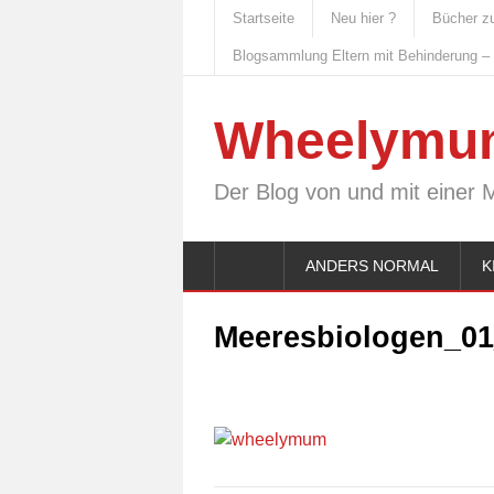
Startseite
Neu hier ?
Bücher z
Blogsammlung Eltern mit Behinderung –
Wheelymu
Der Blog von und mit einer 
ANDERS NORMAL
K
Meeresbiologen_0