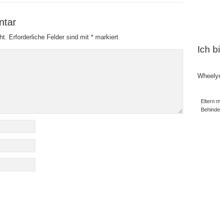
ntar
ht.
Erforderliche Felder sind mit
*
markiert
Ich b
Wheely
Eltern m
Behind