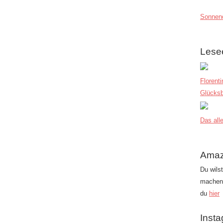
Sonnend
Lese
Florent
Glücksb
Das alle
Amaz
Du wils
machen?
du
hier
Inst