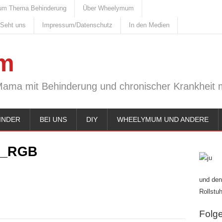
um Thema Behinderung
Über Wheelymum
 Seht uns
Impressum/Datenschutz
In den Medien
m
Mama mit Behinderung und chronischer Krankheit m
INDER
BEI UNS
DIY
WHEELYMUM UND ANDERE
1_RGB
und den
Rollstuh
Folge 