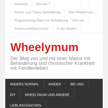
Startseite
Neu hier ?
Bücher zum Thema Behinderung
Über Wheelymum
Blogsammlung Eltern mit Behinderung – Seht uns
Impressum/Datenschutz
In den Medien
Wheelymum
Der Blog von und mit einer Mama mit
Behinderung und chronischer Krankheit
mit Familienleben
ANDERS NORMAL
KINDER
BEI UNS
DIY
WHEELYMUM UND ANDERE
LIEBLINGSSACHEN