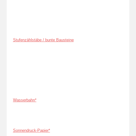
Stufenzählstäbe / bunte Bausteine
Wasserbahn*
Sonnendruck-Papier*