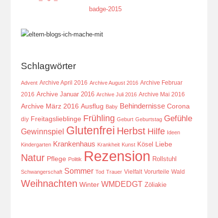
Schlagwörter
Archive April 2016
Archive Februar
Advent
Archive August 2016
Archive Januar 2016
2016
Archive Mai 2016
Archive Juli 2016
Behindernisse
Ausflug
Corona
Archive März 2016
Baby
Frühling
Gefühle
Freitagslieblinge
diy
Geburt
Geburtstag
Glutenfrei
Herbst
Hilfe
Gewinnspiel
Ideen
Krankenhaus
Kösel
Liebe
Kindergarten
Krankheit
Kunst
Rezension
Natur
Pflege
Rollstuhl
Politik
Sommer
Vielfalt
Vorurteile
Wald
Schwangerschaft
Tod
Trauer
Weihnachten
WMDEDGT
Winter
Zöliakie