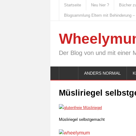
Startseite
Neu hier ?
Bücher z
Blogsammlung Eltern mit Behinderung –
Wheelymu
Der Blog von und mit einer 
ANDERS NORMAL
K
Müsliriegel selbstg
Müsliriegel selbstgemacht