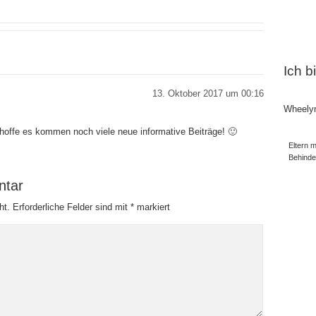
Ich b
13. Oktober 2017 um 00:16
Wheely
Ich hoffe es kommen noch viele neue informative Beiträge! 🙂
Eltern m
Behind
ntar
ht.
Erforderliche Felder sind mit
*
markiert