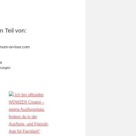
in Teil von:
mum-on-tour.com
it
erungen