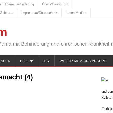
um Thema Behinderung
Über Wheelymum
 Seht uns
Impressum/Datenschutz
In den Medien
m
Mama mit Behinderung und chronischer Krankheit m
INDER
BEI UNS
DIY
WHEELYMUM UND ANDERE
emacht (4)
und den
Rollstuh
Folge 