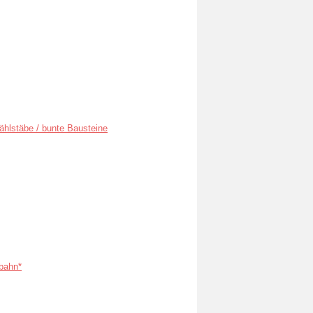
ählstäbe / bunte Bausteine
bahn*