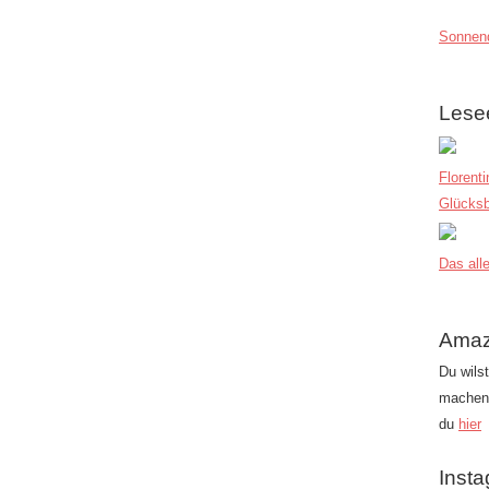
Sonnend
Lese
Florent
Glücksb
Das alle
Amaz
Du wils
machen?
du
hier
Inst