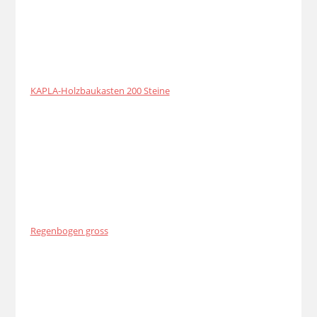
KAPLA-Holzbaukasten 200 Steine
Regenbogen gross