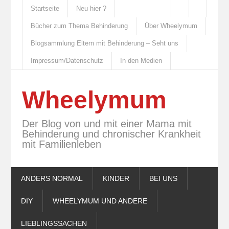
Startseite
Neu hier ?
Bücher zum Thema Behinderung
Über Wheelymum
Blogsammlung Eltern mit Behinderung – Seht uns
Impressum/Datenschutz
In den Medien
Wheelymum
Der Blog von und mit einer Mama mit
Behinderung und chronischer Krankheit
mit Familienleben
ANDERS NORMAL
KINDER
BEI UNS
DIY
WHEELYMUM UND ANDERE
LIEBLINGSSACHEN