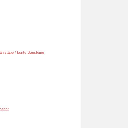
ählstäbe / bunte Bausteine
bahn*