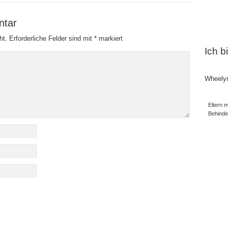
ntar
ht.
Erforderliche Felder sind mit
*
markiert
Ich b
Wheely
Eltern m
Behind