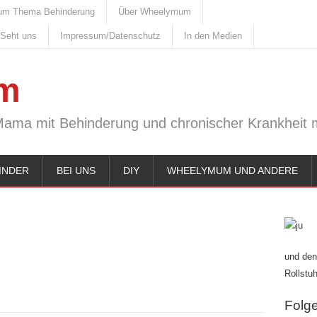
um Thema Behinderung
Über Wheelymum
 Seht uns
Impressum/Datenschutz
In den Medien
m
Mama mit Behinderung und chronischer Krankheit m
INDER
BEI UNS
DIY
WHEELYMUM UND ANDERE
und den
Rollstuh
Folge 