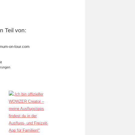
in Teil von:
mum-on-tour.com
it
erungen