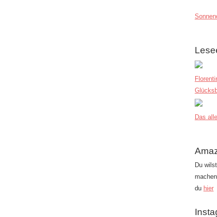
Sonnend
Lese
Florent
Glücksb
Das alle
Amaz
Du wils
machen?
du
hier
Inst