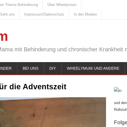
um Thema Behinderung
Über Wheelymum
 Seht uns
Impressum/Datenschutz
In den Medien
m
Mama mit Behinderung und chronischer Krankheit m
INDER
BEI UNS
DIY
WHEELYMUM UND ANDERE
ür die Adventszeit
und den
Rollstuh
Folge 