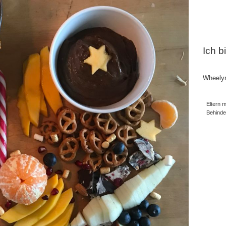
Ich b
Wheely
Eltern m
Behind