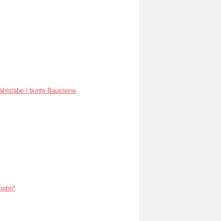
ählstäbe / bunte Bausteine
bahn*