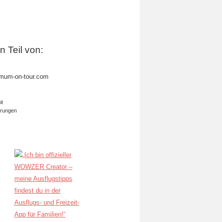
in Teil von:
mum-on-tour.com
it
erungen