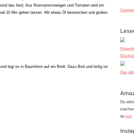
l sind das hier). Aus Rosmarienzweigen und Tomaten wird ein
Sonnend
al 10 Min gehen lassen. Mit etwas Öl bestreichen und grobes
Lese
Florent
Glücksb
nd legt es in Baumform auf ein Brett. Dazu Brot und fertig ist
Das alle
Amaz
Du wils
machen?
du
hier
Inst