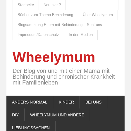
Startseite
Neu hier ?
Bücher zum Thema Behinderung
Über Wheelymum
Blogsammlung Eltern mit Behinderung – Seht uns
Impressum/Datenschutz
In den Medien
Wheelymum
Der Blog von und mit einer Mama mit
Behinderung und chronischer Krankheit
mit Familienleben
ANDERS NORMAL
KINDER
BEI UNS
DIY
WHEELYMUM UND ANDERE
LIEBLINGSSACHEN