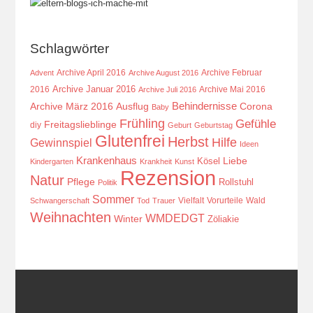
Schlagwörter
Archive April 2016
Archive Februar
Advent
Archive August 2016
Archive Januar 2016
2016
Archive Mai 2016
Archive Juli 2016
Behindernisse
Ausflug
Corona
Archive März 2016
Baby
Frühling
Gefühle
Freitagslieblinge
diy
Geburt
Geburtstag
Glutenfrei
Herbst
Hilfe
Gewinnspiel
Ideen
Krankenhaus
Kösel
Liebe
Kindergarten
Krankheit
Kunst
Rezension
Natur
Pflege
Rollstuhl
Politik
Sommer
Vielfalt
Vorurteile
Wald
Schwangerschaft
Tod
Trauer
Weihnachten
WMDEDGT
Winter
Zöliakie