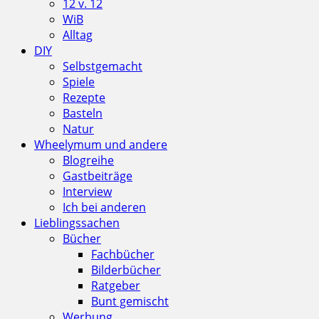
12 v. 12
WiB
Alltag
DIY
Selbstgemacht
Spiele
Rezepte
Basteln
Natur
Wheelymum und andere
Blogreihe
Gastbeiträge
Interview
Ich bei anderen
Lieblingssachen
Bücher
Fachbücher
Bilderbücher
Ratgeber
Bunt gemischt
Werbung