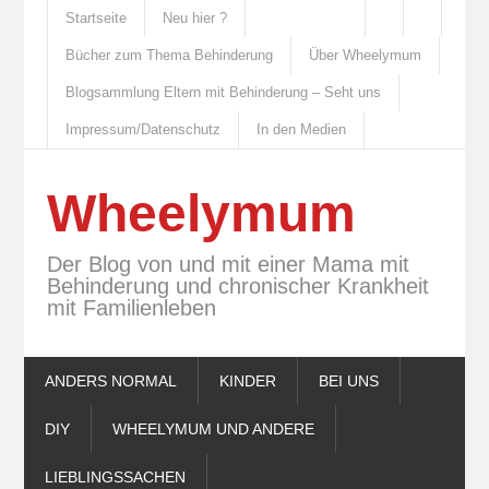
Startseite
Neu hier ?
Bücher zum Thema Behinderung
Über Wheelymum
Blogsammlung Eltern mit Behinderung – Seht uns
Impressum/Datenschutz
In den Medien
Wheelymum
Der Blog von und mit einer Mama mit
Behinderung und chronischer Krankheit
mit Familienleben
ANDERS NORMAL
KINDER
BEI UNS
DIY
WHEELYMUM UND ANDERE
LIEBLINGSSACHEN