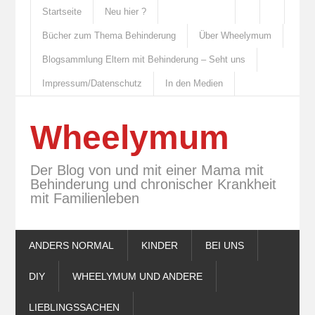
Startseite
Neu hier ?
Bücher zum Thema Behinderung
Über Wheelymum
Blogsammlung Eltern mit Behinderung – Seht uns
Impressum/Datenschutz
In den Medien
Wheelymum
Der Blog von und mit einer Mama mit
Behinderung und chronischer Krankheit
mit Familienleben
ANDERS NORMAL
KINDER
BEI UNS
DIY
WHEELYMUM UND ANDERE
LIEBLINGSSACHEN