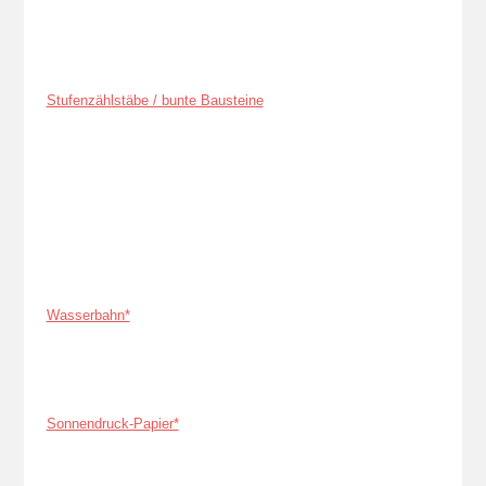
Stufenzählstäbe / bunte Bausteine
Wasserbahn*
Sonnendruck-Papier*