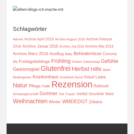
Schlagwörter
Archive April 2016
Archive Februar
Advent
Archive August 2016
Archive Januar 2016
2016
Archive Mai 2016
Archive Juli 2016
Behindernisse
Ausflug
Corona
Archive März 2016
Baby
Frühling
Gefühle
Freitagslieblinge
diy
Geburt
Geburtstag
Glutenfrei
Herbst
Hilfe
Gewinnspiel
Ideen
Krankenhaus
Kösel
Liebe
Kindergarten
Krankheit
Kunst
Rezension
Natur
Pflege
Rollstuhl
Politik
Sommer
Vielfalt
Vorurteile
Wald
Schwangerschaft
Tod
Trauer
Weihnachten
WMDEDGT
Winter
Zöliakie