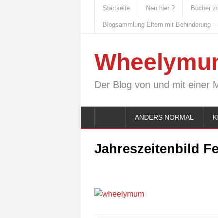
Startseite
Neu hier ?
Bücher z
Blogsammlung Eltern mit Behinderung –
Wheelymu
Der Blog von und mit einer 
ANDERS NORMAL
K
Jahreszeitenbild F