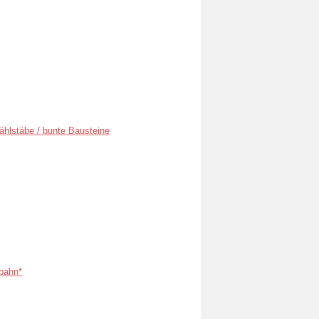
ählstäbe / bunte Bausteine
bahn*