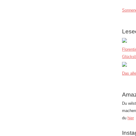
Sonnend
Lese
Florent
Glücksb
Das alle
Amaz
Du wils
machen?
du
hier
Inst