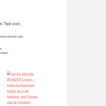
in Teil von:
mum-on-tour.com
it
erungen