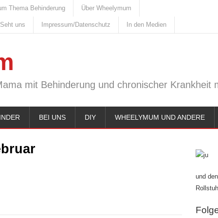
um Thema Behinderung
Über Wheelymum
 Seht uns
Impressum/Datenschutz
In den Medien
m
Mama mit Behinderung und chronischer Krankheit m
INDER
BEI UNS
DIY
WHEELYMUM UND ANDERE
ebruar
und den
Rollstuh
Folge 