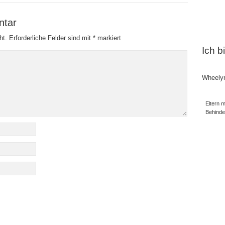
ntar
ht.
Erforderliche Felder sind mit
*
markiert
Ich b
Wheely
Eltern m
Behind