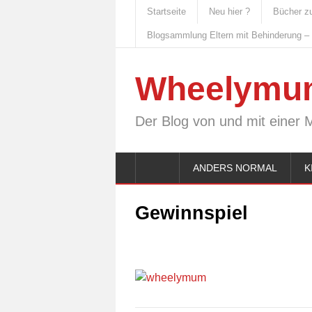
Startseite
Neu hier ?
Bücher z
Blogsammlung Eltern mit Behinderung –
Wheelymu
Der Blog von und mit einer 
ANDERS NORMAL
K
Gewinnspiel