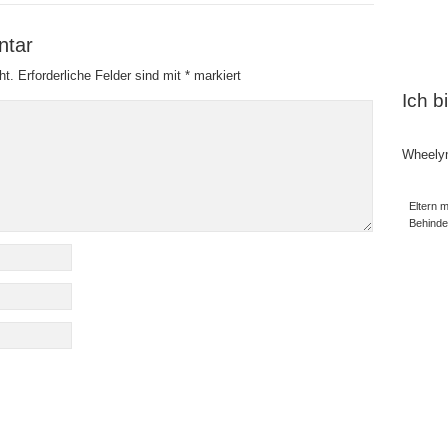
ntar
ht.
Erforderliche Felder sind mit
*
markiert
Ich b
Wheely
Eltern m
Behind