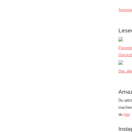
Sonnend
Lese
Florent
Glücksb
Das alle
Amaz
Du wils
machen?
du
hier
Inst