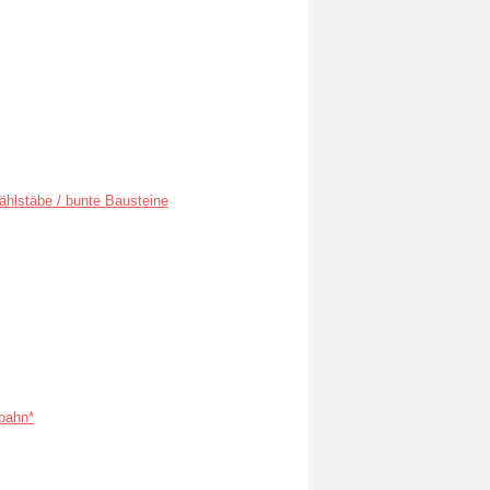
ählstäbe / bunte Bausteine
bahn*