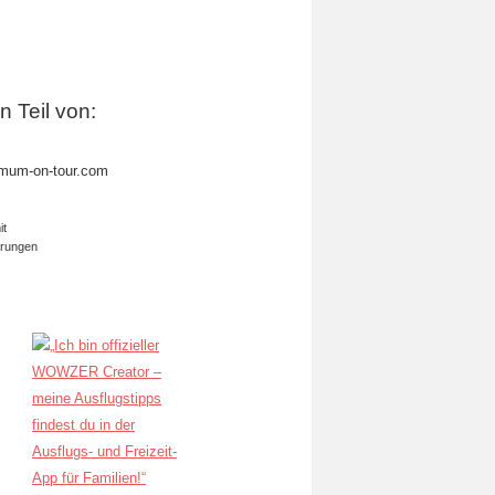
in Teil von:
mum-on-tour.com
it
erungen