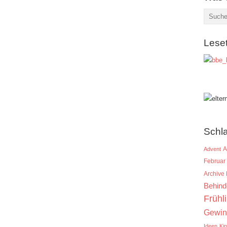
Lese
Schl
A
Advent
Februar
Archive
Behind
Frühl
Gewin
Ideen
Ki