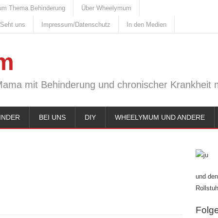
um Thema Behinderung
Über Wheelymum
 Seht uns
Impressum/Datenschutz
In den Medien
m
Mama mit Behinderung und chronischer Krankheit m
INDER
BEI UNS
DIY
WHEELYMUM UND ANDERE
und den
Rollstuh
Folge 