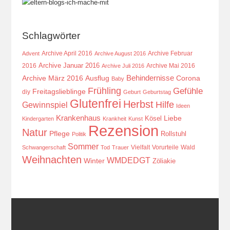
Schlagwörter
Archive April 2016
Archive Februar
Advent
Archive August 2016
Archive Januar 2016
2016
Archive Mai 2016
Archive Juli 2016
Behindernisse
Ausflug
Corona
Archive März 2016
Baby
Frühling
Gefühle
Freitagslieblinge
diy
Geburt
Geburtstag
Glutenfrei
Herbst
Hilfe
Gewinnspiel
Ideen
Krankenhaus
Kösel
Liebe
Kindergarten
Krankheit
Kunst
Rezension
Natur
Pflege
Rollstuhl
Politik
Sommer
Vielfalt
Vorurteile
Wald
Schwangerschaft
Tod
Trauer
Weihnachten
WMDEDGT
Winter
Zöliakie