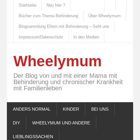
Startseite
Neu hier ?
Bücher zum Thema Behinderung
Über Wheelymum
Blogsammlung Eltern mit Behinderung – Seht uns
Impressum/Datenschutz
In den Medien
Wheelymum
Der Blog von und mit einer Mama mit
Behinderung und chronischer Krankheit
mit Familienleben
ANDERS NORMAL
KINDER
BEI UNS
DIY
WHEELYMUM UND ANDERE
LIEBLINGSSACHEN