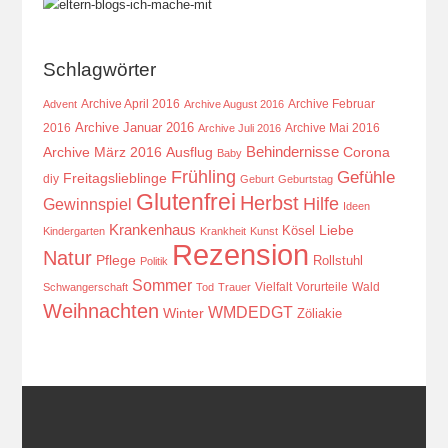
Schlagwörter
Archive April 2016
Archive Februar
Advent
Archive August 2016
Archive Januar 2016
2016
Archive Mai 2016
Archive Juli 2016
Behindernisse
Ausflug
Corona
Archive März 2016
Baby
Frühling
Gefühle
Freitagslieblinge
diy
Geburt
Geburtstag
Glutenfrei
Herbst
Hilfe
Gewinnspiel
Ideen
Krankenhaus
Kösel
Liebe
Kindergarten
Krankheit
Kunst
Rezension
Natur
Pflege
Rollstuhl
Politik
Sommer
Vielfalt
Vorurteile
Wald
Schwangerschaft
Tod
Trauer
Weihnachten
WMDEDGT
Winter
Zöliakie