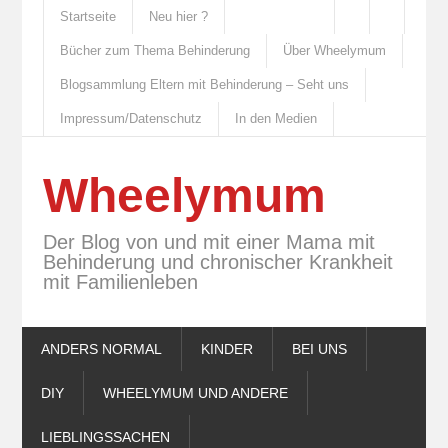
Startseite
Neu hier ?
Bücher zum Thema Behinderung
Über Wheelymum
Blogsammlung Eltern mit Behinderung – Seht uns
Impressum/Datenschutz
In den Medien
Wheelymum
Der Blog von und mit einer Mama mit
Behinderung und chronischer Krankheit
mit Familienleben
ANDERS NORMAL
KINDER
BEI UNS
DIY
WHEELYMUM UND ANDERE
LIEBLINGSSACHEN